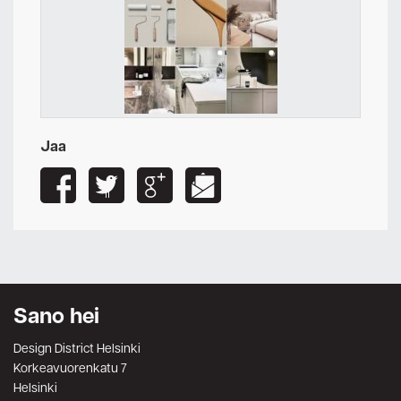
Jaa
Sano hei
Design District Helsinki
Korkeavuorenkatu 7
Helsinki