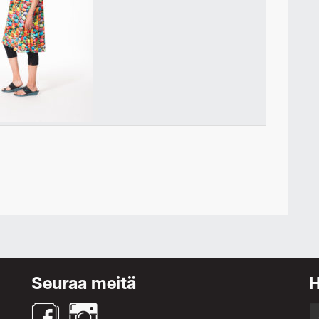
Ota yhteyttä
Seuraa meitä
S