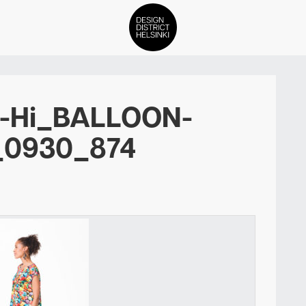
DDH Find – Explore The Distric
s-Hi_BALLOON-
Jäsenet
_0930_874
Tapahtumat
Uutiset
Medialle
Meistä
ign District Helsingin jäsenyyd