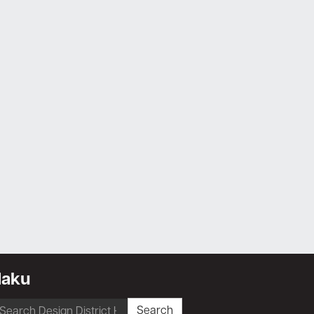
Haku
earch
Search