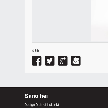
Jaa
Sano hei
Design District Helsinki