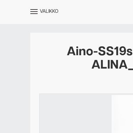
VALIKKO
NÄYTÄ
MENU
Aino-SS19
ALINA
Des