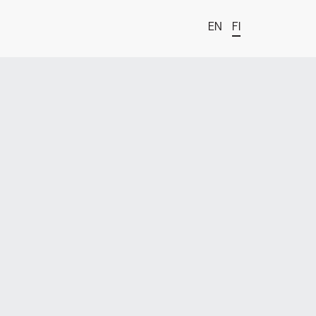
EN
FI
t
estä