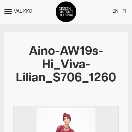
VALIKKO
EN
FI
NÄYTÄ
MENU
DDH Find – Explore The District
Jäsenet
Aino-AW19s-
Tapahtumat
Hi_Viva-
Uutiset
Lilian_S706_1260
Medialle
Meistä
Design District Helsingin jäsenyydestä
Ota yhteyttä