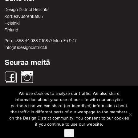
Design District Helsinki
Korkeavuorenkatu 7
Helsinki
Finland
Puh: +358 44 988 0168 // Mon-Fri 9-17
info(at)designdistrict.fi
Seuraa meitä
We use cookies to analyze our traffic. We also share
Haku
information about your use of our site with our analytics
partners and we can share (un-identified) information about
Search
Search
the traffic in different parts of our webpage to the members
for:
on the Design District community. You consent to our cookies
© Design District Helsinki 2026. Crafted by
Pixels
.
if you continue to use our website.
Käyttöehdot
|
Yksityisyydensuoja
Ok
|
Tietosuojaseloste