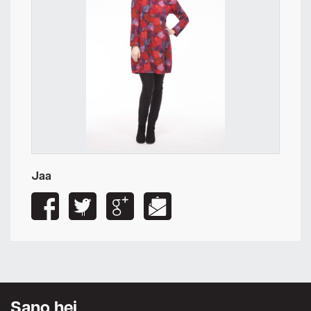
Jaa
Sano hei